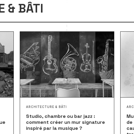
 & BÂTI
ARCHITECTURE & BÂTI
ARC
Studio, chambre ou bar jazz :
Mu
que
comment créer un mur signature
de 
inspiré par la musique ?
ca