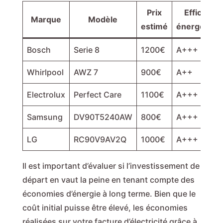
Prix
Efficient
Marque
Modèle
estimé
énergétiqu
Bosch
Serie 8
1200€
A+++
Whirlpool
AWZ 7
900€
A++
Electrolux
Perfect Care
1100€
A+++
Samsung
DV90T5240AW
800€
A+++
LG
RC90V9AV2Q
1000€
A+++
Il est important d’évaluer si l’investissement de
départ en vaut la peine en tenant compte des
économies d’énergie à long terme. Bien que le
coût initial puisse être élevé, les économies
réalisées sur votre facture d’électricité grâce à