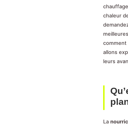
chauffage
chaleur d
demandez 
meilleures
comment ch
allons exp
leurs ava
Qu’
pla
La
nourri