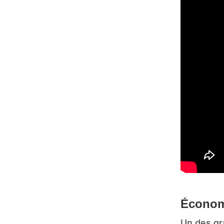
Économi
Un des gr