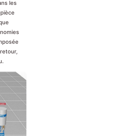
ans les
 pièce
ique
conomies
omposée
 retour,
u.