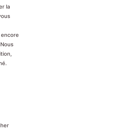
r la
vous
u encore
. Nous
tion,
hé.
cher