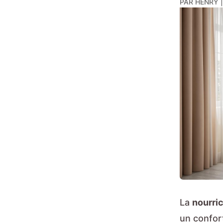
PAR
HENRY
La
nourri
un confor