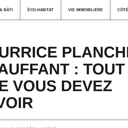
& BÂTI
ÉCO-HABITAT
VIE IMMOBILIÈRE
CÔTÉ
URRICE PLANCH
AUFFANT : TOUT
E VOUS DEVEZ
VOIR