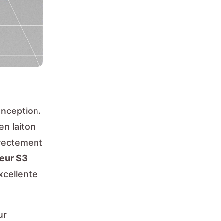
onception.
en laiton
irectement
teur S3
xcellente
ur