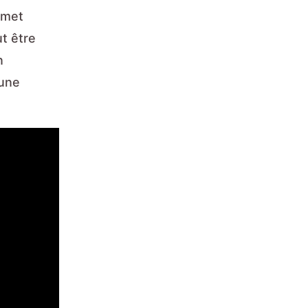
rmet
t être
n
 une