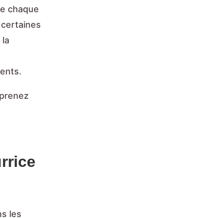
que chaque
 certaines
 la
rents.
pprenez
rrice
ns les