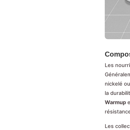
Composi
Les nourr
Généralem
nickelé o
la durabil
Warmup
e
résistance
Les colle