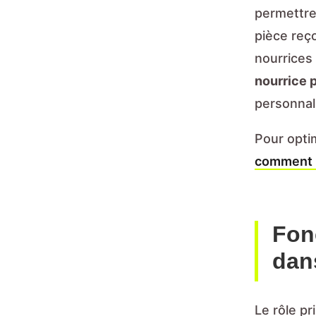
permettre
pièce reç
nourrice
nourrice 
personnali
Pour opti
comment p
Fon
dan
Le rôle pr