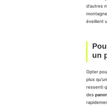
d’autres 
montagnes.
éveillent 
Pou
un 
Opter po
plus qu’u
ressenti q
des
pano
rapideme