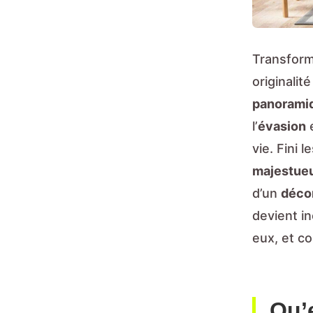
Transform
originalit
panorami
l’
évasion
e
vie. Fini
majestue
d’un
déco
devient i
eux, et c
Qu’