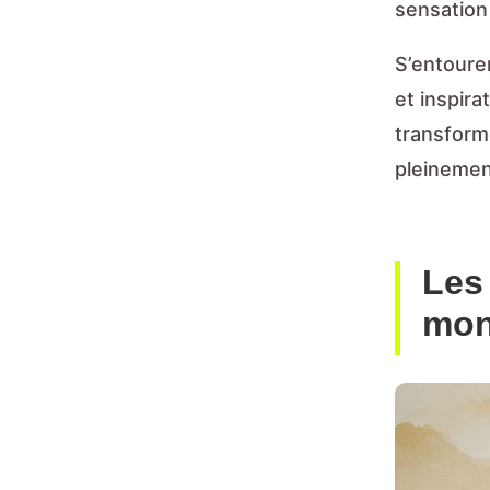
sensatio
S’entoure
et inspira
transformé
pleinemen
Les
mon