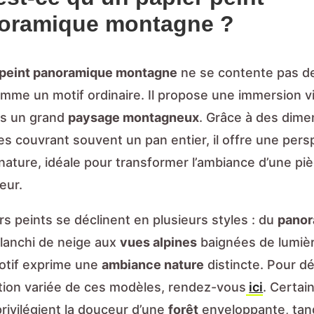
oramique montagne ?
 peint panoramique montagne
ne se contente pas d
mme un motif ordinaire. Il propose une immersion vi
ns un grand
paysage montagneux
. Grâce à des dime
s couvrant souvent un pan entier, il offre une pers
nature, idéale pour transformer l’ambiance d’une pi
eur.
s peints se déclinent en plusieurs styles : du
pano
lanchi de neige aux
vues alpines
baignées de lumiè
otif exprime une
ambiance nature
distincte. Pour d
tion variée de ces modèles, rendez-vous
ici
. Certai
rivilégient la douceur d’une
forêt
enveloppante, tan