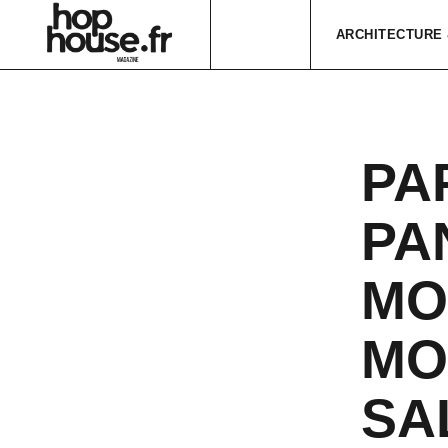
ARCHITECTURE 
PA
PA
MO
MO
SA