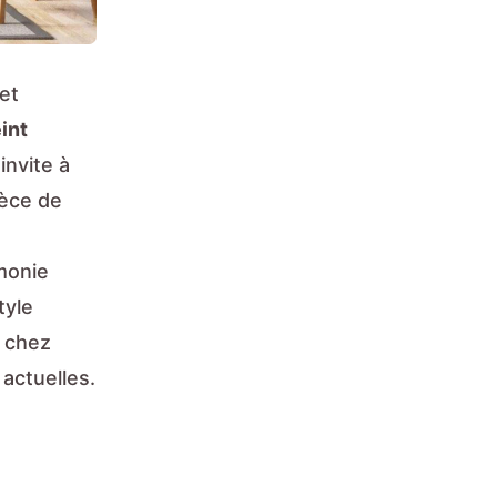
et
int
invite à
ièce de
rmonie
tyle
chez
actuelles.