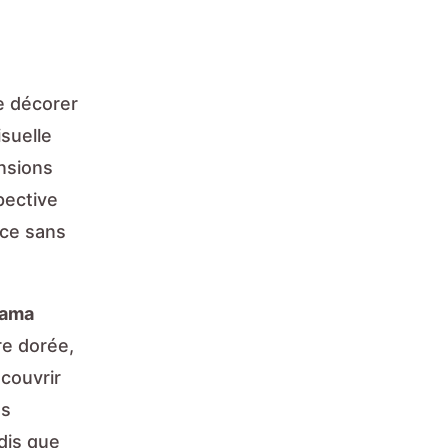
e décorer
suelle
nsions
pective
èce sans
rama
re dorée,
écouvrir
ns
dis que