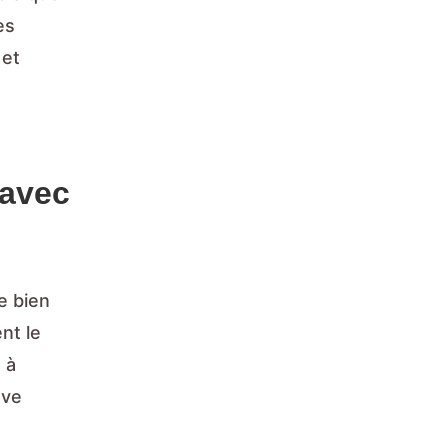
es
 et
 avec
e bien
nt le
 à
uve