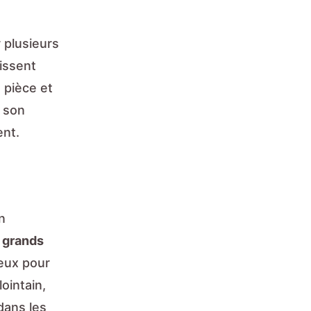
 plusieurs
issent
 pièce et
s son
ent.
n
s
grands
geux pour
lointain,
dans les