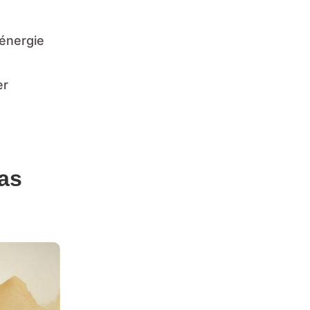
 énergie
er
mas