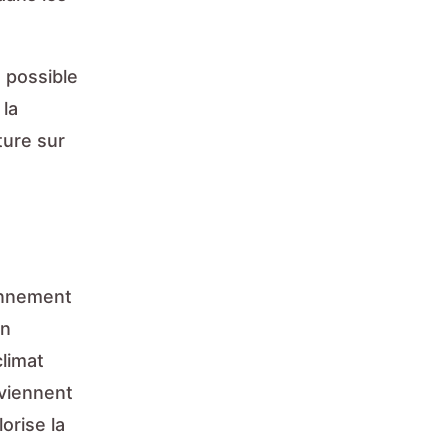
d possible
 la
ture sur
onnement
un
climat
nviennent
lorise la