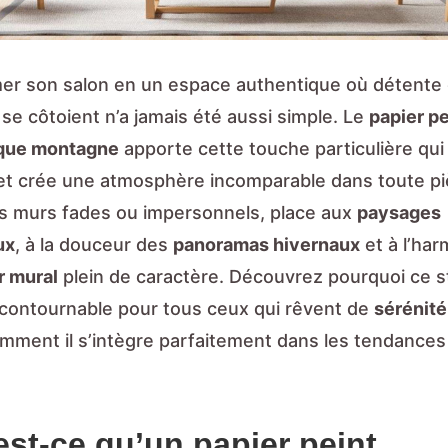
er son salon en un espace authentique où détente 
é se côtoient n’a jamais été aussi simple. Le
papier pe
que montagne
apporte cette touche particulière qui 
t crée une atmosphère incomparable dans toute p
 les murs fades ou impersonnels, place aux
paysages
ux
, à la douceur des
panoramas hivernaux
et à l’ha
r mural
plein de caractère. Découvrez pourquoi ce s
ncontournable pour tous ceux qui rêvent de
sérénité
omment il s’intègre parfaitement dans les tendances 
est-ce qu’un papier peint