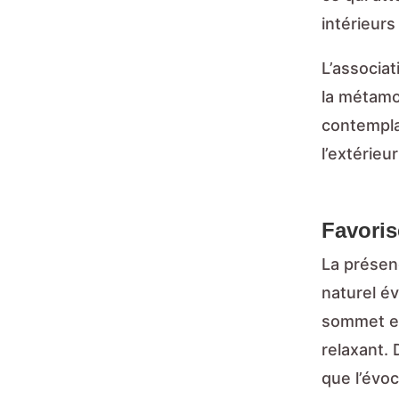
intérieurs
L’associat
la métamor
contempla
l’extérieu
Favorise
La présen
naturel é
sommet e
relaxant. 
que l’évoc