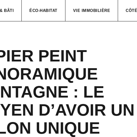
& BÂTI
ÉCO-HABITAT
VIE IMMOBILIÈRE
CÔTÉ
PIER PEINT
NORAMIQUE
NTAGNE : LE
YEN D’AVOIR UN
LON UNIQUE