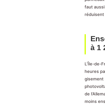
faut auss
réduisent
Ens
à 1 
L’Île-de-
heures pa
gisement s
photovolt
de l’Allem
moins ens