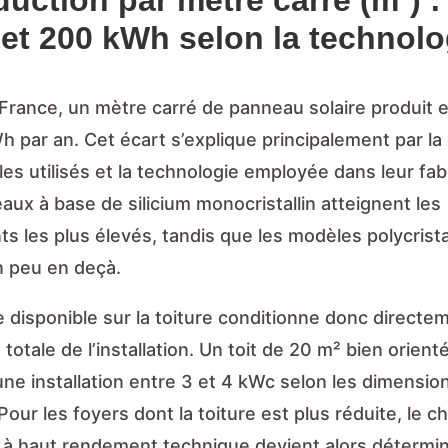
uction par mètre carré (m²) :
 et 200 kWh selon la technolo
-France, un mètre carré de panneau solaire produit 
 par an. Cet écart s’explique principalement par la 
s utilisés et la technologie employée dans leur fabr
ux à base de silicium monocristallin atteignent les
 les plus élevés, tandis que les modèles polycrista
n peu en deçà.
 disponible sur la toiture conditionne donc directem
totale de l’installation. Un toit de 20 m² bien orient
 une installation entre 3 et 4 kWc selon les dimensio
our les foyers dont la toiture est plus réduite, le c
à haut rendement technique devient alors détermina