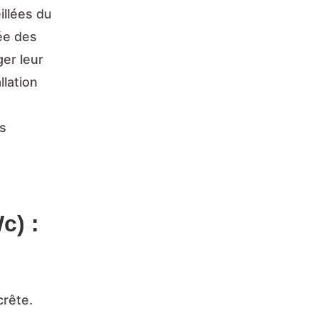
illées du
née des
ger leur
llation
es
c) :
crête.