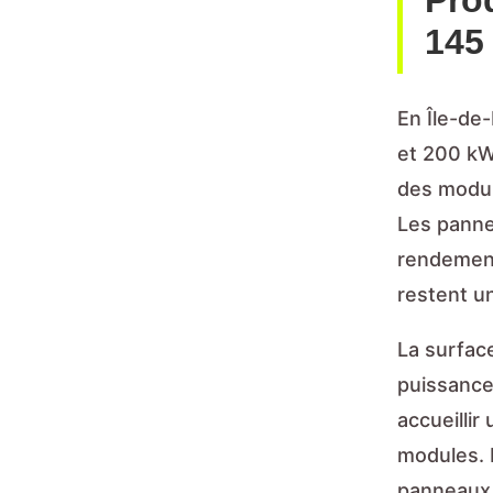
Prod
145
En Île-de
et 200 kWh
des module
Les pannea
rendements
restent u
La surface
puissance 
accueillir
modules. P
panneaux 