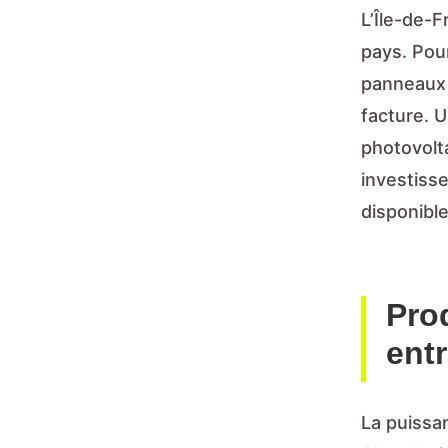
L’Île-de-F
pays. Pour
panneaux s
facture. U
photovolta
investiss
disponible
Prod
ent
La puissan