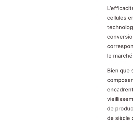
L’efficac
cellules e
technolog
conversio
correspon
le marché
Bien que 
composant
encadrent
vieillisse
de product
de siècle 