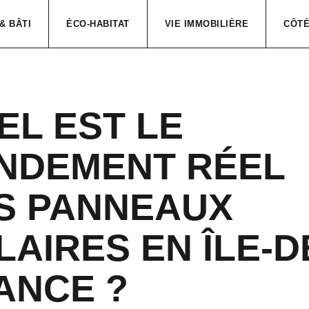
& BÂTI
ÉCO-HABITAT
VIE IMMOBILIÈRE
CÔTÉ
EL EST LE
NDEMENT RÉEL
S PANNEAUX
LAIRES EN ÎLE-D
ANCE ?