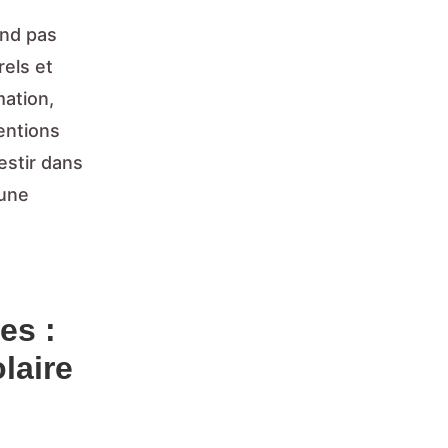
end pas
rels et
mation,
ventions
estir dans
 une
es :
laire