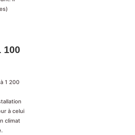
es)
1 100
 à 1 200
e
tallation
ur à celui
n climat
e.