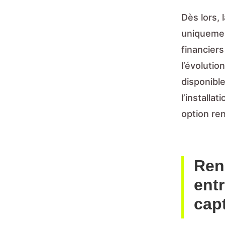
Dès lors, 
uniquemen
financiers
l’évolutio
disponibl
l’installa
option ren
Ren
entr
cap