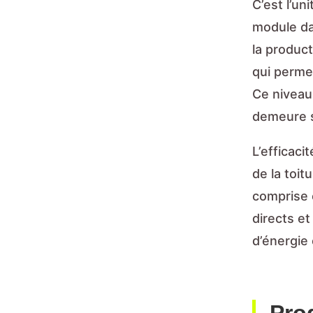
C’est l’un
module da
la product
qui perme
Ce niveau
demeure su
L’efficaci
de la toit
comprise 
directs et
d’énergie