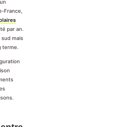
’un
de-France,
olaires
té par an.
u sud mais
g terme.
iguration
aison
ements
tes
isons.