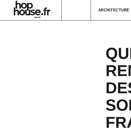
ARCHITECTURE 
QU
RE
DE
SO
FR