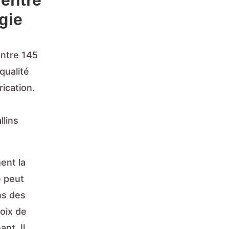
 entre
gie
entre 145
qualité
ication.
llins
ent la
é peut
ns des
hoix de
nt. Il