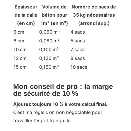
Épaisseur
Volume de
Nombre de sacs de
de la dalle
béton pour
35 kg nécessaires
(en cm)
1m² (en m³)
(arrondi sup.)
5 cm
0,050 m³
4 sacs
8 cm
0,080 m³
5 sacs
10 cm
0,100 m³
7 sacs
12 cm
0,120 m³
8 sacs
15 cm
0,150 m³
10 sacs
Mon conseil de pro : la marge
de sécurité de 10 %
Ajoutez toujours 10 % à votre calcul final
.
C’est ma règle d’or, non négociable pour
travailler l’esprit tranquille.