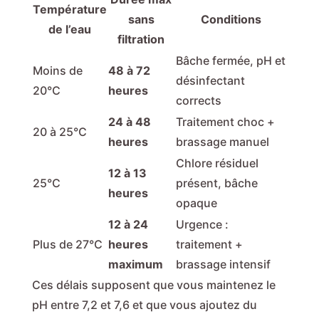
Température
sans
Conditions
de l’eau
filtration
Bâche fermée, pH et
Moins de
48 à 72
désinfectant
20°C
heures
corrects
24 à 48
Traitement choc +
20 à 25°C
heures
brassage manuel
Chlore résiduel
12 à 13
25°C
présent, bâche
heures
opaque
12 à 24
Urgence :
Plus de 27°C
heures
traitement +
maximum
brassage intensif
Ces délais supposent que vous maintenez le
pH entre 7,2 et 7,6 et que vous ajoutez du